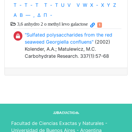
T
-
T
-
T
T
-
T
U
V
V
W
X
-
X
Y
Z
Α
Β
—
,
Δ
Π
-
3,6 anhydro 2 o methyl levo galactose
1
"Sulfated polysaccharides from the red
seaweed Georgiella confluens"
(2002)
Kolender, A.A.; Matulewicz, M.C.
Carbohydrate Research. 337(1):57-68
Facultad de Ciencias Exactas y Naturales -
Universidad de Buenos Aires - Argentina