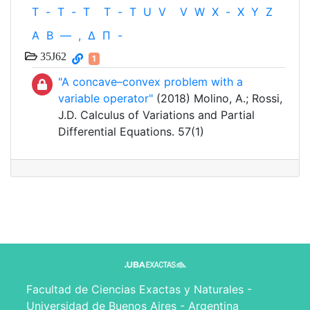
T
-
T
-
T
T
-
T
U
V
V
W
X
-
X
Y
Z
Α
Β
—
,
Δ
Π
-
35J62
1
"A concave–convex problem with a
variable operator"
(2018) Molino, A.; Rossi,
J.D. Calculus of Variations and Partial
Differential Equations. 57(1)
Facultad de Ciencias Exactas y Naturales -
Universidad de Buenos Aires - Argentina