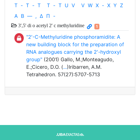
T
-
T
-
T
T
-
T
U
V
V
W
X
-
X
Y
Z
Α
Β
—
,
Δ
Π
-
3',5' di o acetyl 2' c methyluridine
1
"2′-C-Methyluridine phosphoramidite: A
new building block for the preparation of
RNA analogues carrying the 2′-hydroxyl
group"
(2001) Gallo, M.;Monteagudo,
E.;Cicero, D.O. (
...
)Iribarren, A.M.
Tetrahedron. 57(27):5707-5713