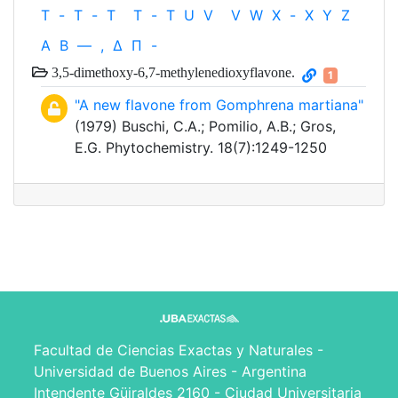
T
-
T
-
T
T
-
T
U
V
V
W
X
-
X
Y
Z
Α
Β
—
,
Δ
Π
-
3,5-dimethoxy-6,7-methylenedioxyflavone.
1
"A new flavone from Gomphrena martiana"
(1979) Buschi, C.A.; Pomilio, A.B.; Gros,
E.G. Phytochemistry. 18(7):1249-1250
Facultad de Ciencias Exactas y Naturales -
Universidad de Buenos Aires - Argentina
Intendente Güiraldes 2160 - Ciudad Universitaria