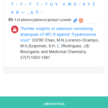
T
-
T
-
T
T
-
T
U
V
V
W
X
-
X
Y
Z
Α
Β
—
,
Δ
Π
-
3 (4 phenoxyphenoxy)propyl cyanide
1
"Further insights of selenium-containing
analogues of WC-9 against Trypanosoma
cruzi"
(2019) Chao, M.N.;Lorenzo-Ocampo,
M.V.;Szajnman, S.H. (
...
)Rodriguez, J.B.
Bioorganic and Medicinal Chemistry.
27(7):1350-1361