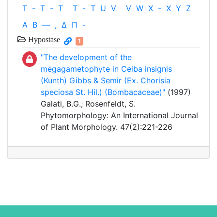
T
-
T
-
T
T
-
T
U
V
V
W
X
-
X
Y
Z
Α
Β
—
,
Δ
Π
-
Hypostase
1
"The development of the
megagametophyte in Ceiba insignis
(Kunth) Gibbs & Semir (Ex. Chorisia
speciosa St. Hil.) (Bombacaceae)"
(1997)
Galati, B.G.; Rosenfeldt, S.
Phytomorphology: An International Journal
of Plant Morphology. 47(2):221-226