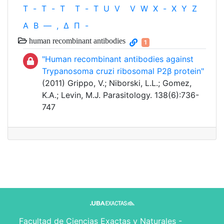
T
-
T
-
T
T
-
T
U
V
V
W
X
-
X
Y
Z
Α
Β
—
,
Δ
Π
-
human recombinant antibodies
1
"Human recombinant antibodies against
Trypanosoma cruzi ribosomal P2β protein"
(2011) Grippo, V.; Niborski, L.L.; Gomez,
K.A.; Levin, M.J. Parasitology. 138(6):736-
747
Facultad de Ciencias Exactas y Naturales -