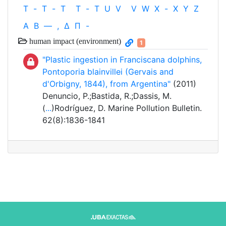
T
-
T
-
T
T
-
T
U
V
V
W
X
-
X
Y
Z
Α
Β
—
,
Δ
Π
-
human impact (environment)
1
"Plastic ingestion in Franciscana dolphins,
Pontoporia blainvillei (Gervais and
d'Orbigny, 1844), from Argentina"
(2011)
Denuncio, P.;Bastida, R.;Dassis, M.
(
...
)Rodríguez, D. Marine Pollution Bulletin.
62(8):1836-1841