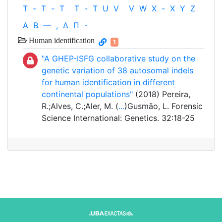
T
-
T
-
T
T
-
T
U
V
V
W
X
-
X
Y
Z
Α
Β
—
,
Δ
Π
-
Human identification
1
"A GHEP-ISFG collaborative study on the
genetic variation of 38 autosomal indels
for human identification in different
continental populations"
(2018) Pereira,
R.;Alves, C.;Aler, M. (
...
)Gusmão, L. Forensic
Science International: Genetics. 32:18-25