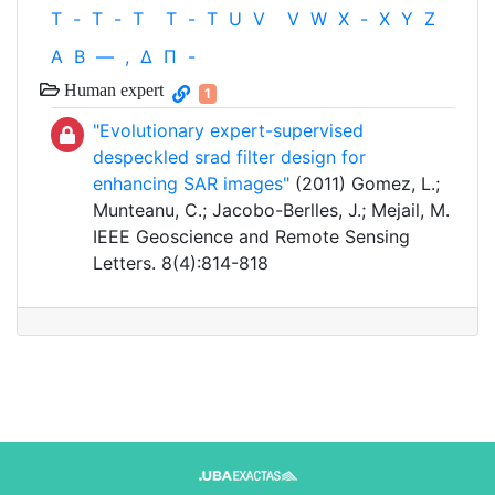
T
-
T
-
T
T
-
T
U
V
V
W
X
-
X
Y
Z
Α
Β
—
,
Δ
Π
-
Human expert
1
"Evolutionary expert-supervised
despeckled srad filter design for
enhancing SAR images"
(2011) Gomez, L.;
Munteanu, C.; Jacobo-Berlles, J.; Mejail, M.
IEEE Geoscience and Remote Sensing
Letters. 8(4):814-818