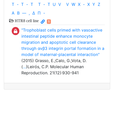
T
-
T
-
T
T
-
T
U
V
V
W
X
-
X
Y
Z
Α
Β
—
,
Δ
Π
-
HTR8 cell line
1
"Trophoblast cells primed with vasoactive
intestinal peptide enhance monocyte
migration and apoptotic cell clearance
through αvβ3 integrin portal formation in a
model of maternal-placental interaction"
(2015) Grasso, E.;Calo, G.;Vota, D.
(
...
)Leirós, C.P. Molecular Human
Reproduction. 21(12):930-941