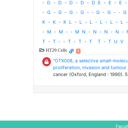
-
D
-
D
-
D
-
D
-
D
E
-
E
-
E
-
-
G
-
G
-
G
-
G
-
‐
G
-
G
-
‐
G
K
-
K
-
K
L
-
L
-
L
-
L
-
L
-
L
-
-
M
-
M
-
‐
M
N
-
N
-
N
-
N
-
T
-
T
‐
-
T
-
T
-
T
T
-
T
U
V
HT29 Cells
1
"OTX008, a selective small-molecul
proliferation, invasion and tumour
cancer (Oxford, England : 1990). 
Facul