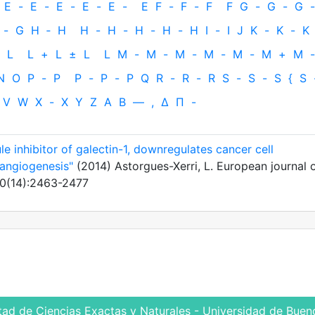
E
-
E
-
E
-
E
-
E
-
E
F
-
F
-
F
F
G
-
G
-
G
-
-
G
H
‐
H
H
-
H
-
H
-
H
-
H
I
-
I
J
K
-
K
-
K
L
L
+
L
±
L
L
M
-
M
-
M
-
M
-
M
-
M
+
M
-
N
O
P
-
P
P
-
P
-
P
Q
R
-
R
-
R
S
-
S
-
S
{
S
V
W
X
-
X
Y
Z
Α
Β
—
,
Δ
Π
-
e inhibitor of galectin-1, downregulates cancer cell
 angiogenesis"
(2014) Astorgues-Xerri, L. European journal 
50(14):2463-2477
tad de Ciencias Exactas y Naturales - Universidad de Bueno