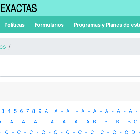
Políticas
Formularios
Programas y Planes de est
los
3
4
5
6
7
8
9
A
A
-
A
-
A
-
A
-
A
-
A
-
A
-
A
-
A
-
A
-
A
-
‐
A
-
A
-
A
-
A
B
-
B
-
B
-
B
C
+
C
-
C
-
C
-
C
-
C
-
C
-
C
-
C
C
-
C
-
C
D