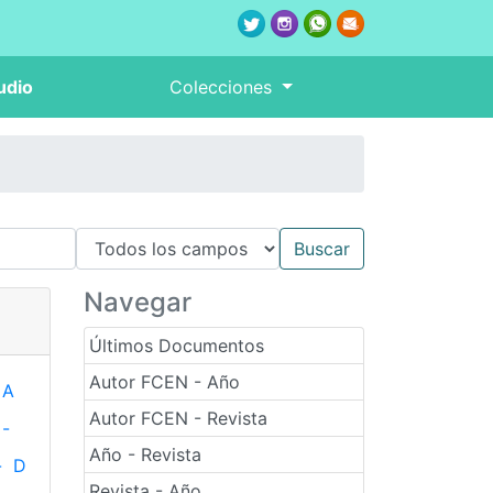
udio
Colecciones
Navegar
Últimos Documentos
Autor FCEN - Año
A
Autor FCEN - Revista
-
Año - Revista
-
D
Revista - Año