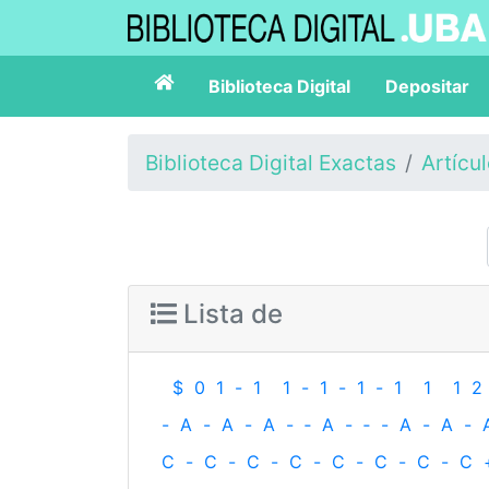
Biblioteca Digital
Depositar
Biblioteca Digital Exactas
Artícu
Lista de
$
0
1
-
1
1
-
1
-
1
-
1
1
1
2
-
A
-
A
-
A
-
‐
A
-
‐
-
A
-
A
-
C
-
C
-
C
-
C
-
C
-
C
-
C
-
C