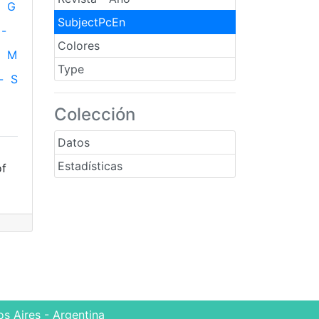
G
SubjectPcEn
-
Colores
M
Type
-
S
Colección
Datos
Estadísticas
of
s Aires - Argentina