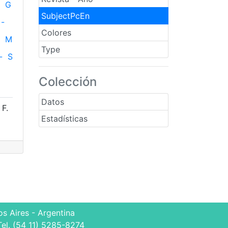
G
SubjectPcEn
-
Colores
M
Type
-
S
Colección
Datos
 F.
Estadísticas
s Aires - Argentina
Tel. (54 11) 5285-8274