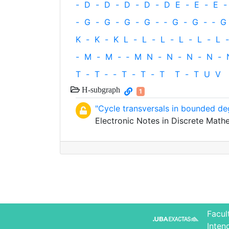
-
D
-
D
-
D
-
D
-
D
E
-
E
-
E
-
-
G
-
G
-
G
-
G
-
‐
G
-
G
-
‐
G
K
-
K
-
K
L
-
L
-
L
-
L
-
L
-
L
-
-
M
-
M
-
‐
M
N
-
N
-
N
-
N
-
T
-
T
‐
-
T
-
T
-
T
T
-
T
U
V
H-subgraph
1
"Cycle transversals in bounded de
Electronic Notes in Discrete Math
Facul
Inten