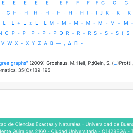
E
-
E
-
E
-
E
-
E
-
E
F
-
F
-
F
F
G
-
G
-
G
-
-
G
H
‐
H
H
-
H
-
H
-
H
-
H
I
-
I
J
K
-
K
-
K
L
L
+
L
±
L
L
M
-
M
-
M
-
M
-
M
-
M
+
M
-
N
O
P
-
P
P
-
P
-
P
Q
R
-
R
-
R
S
-
S
-
S
{
S
V
W
X
-
X
Y
Z
Α
Β
—
,
Δ
Π
-
gree graphs"
(2009) Groshaus, M.;Hell, P.;Klein, S. (
...
)Protti,
ematics. 35(C):189-195
tad de Ciencias Exactas y Naturales - Universidad de Bueno
dente Güiraldes 2160 - Ciudad Universitaria - C1428EGA - 