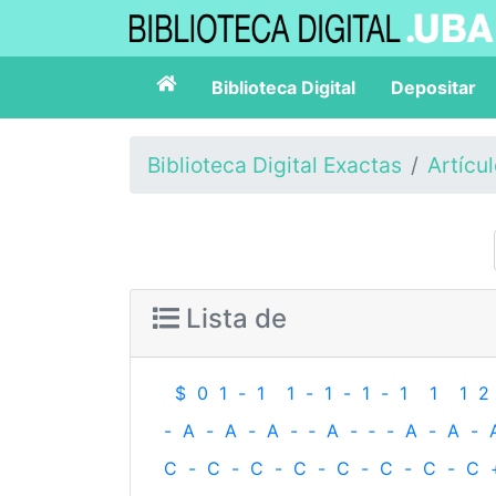
Biblioteca Digital
Depositar
Biblioteca Digital Exactas
Artícu
Lista de
$
0
1
-
1
1
-
1
-
1
-
1
1
1
2
-
A
-
A
-
A
-
‐
A
-
‐
-
A
-
A
-
C
-
C
-
C
-
C
-
C
-
C
-
C
-
C