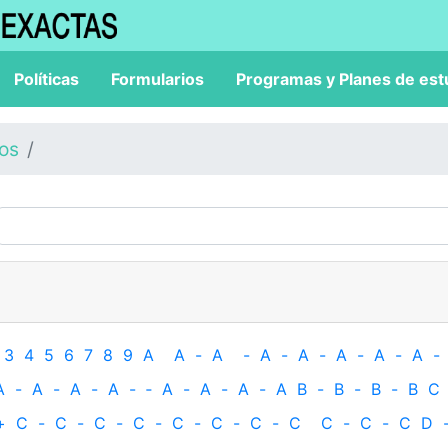
Políticas
Formularios
Programas y Planes de est
los
3
4
5
6
7
8
9
A
A
-
A
-
A
-
A
-
A
-
A
-
A
-
A
-
A
-
A
-
A
-
‐
A
-
A
-
A
-
A
B
-
B
-
B
-
B
C
+
C
-
C
-
C
-
C
-
C
-
C
-
C
-
C
C
-
C
-
C
D