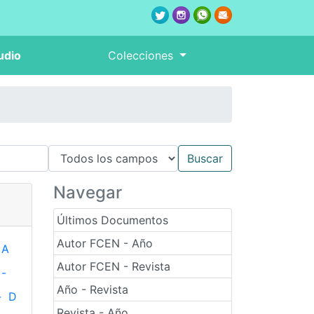
udio
Colecciones
Navegar
Últimos Documentos
Autor FCEN - Año
A
Autor FCEN - Revista
-
Año - Revista
-
D
Revista - Año