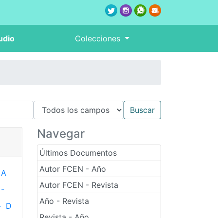
udio
Colecciones
Navegar
Últimos Documentos
Autor FCEN - Año
A
Autor FCEN - Revista
-
Año - Revista
-
D
Revista - Año