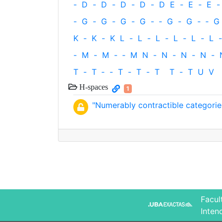
-
D
-
D
-
D
-
D
-
D
E
-
E
-
E
-
-
G
-
G
-
G
-
G
-
‐
G
-
G
-
‐
G
K
-
K
-
K
L
-
L
-
L
-
L
-
L
-
L
-
-
M
-
M
-
‐
M
N
-
N
-
N
-
N
-
T
-
T
‐
-
T
-
T
-
T
T
-
T
U
V
H-spaces
1
"Numerably contractible categorie
Facul
Inten