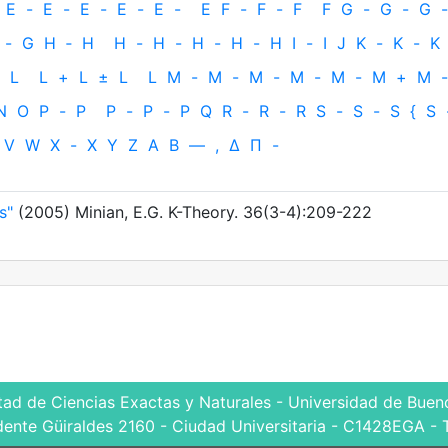
E
-
E
-
E
-
E
-
E
-
E
F
-
F
-
F
F
G
-
G
-
G
-
-
G
H
‐
H
H
-
H
-
H
-
H
-
H
I
-
I
J
K
-
K
-
K
L
L
+
L
±
L
L
M
-
M
-
M
-
M
-
M
-
M
+
M
-
N
O
P
-
P
P
-
P
-
P
Q
R
-
R
-
R
S
-
S
-
S
{
S
V
W
X
-
X
Y
Z
Α
Β
—
,
Δ
Π
-
s"
(2005) Minian, E.G. K-Theory. 36(3-4):209-222
tad de Ciencias Exactas y Naturales - Universidad de Bueno
dente Güiraldes 2160 - Ciudad Universitaria - C1428EGA - 