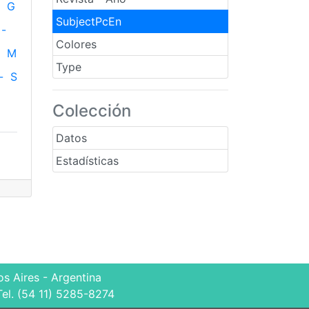
G
SubjectPcEn
-
Colores
M
Type
-
S
Colección
Datos
Estadísticas
s Aires - Argentina
Tel. (54 11) 5285-8274