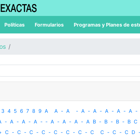
Políticas
Formularios
Programas y Planes de est
los
3
4
5
6
7
8
9
A
A
-
A
-
A
-
A
-
A
-
A
-
A
-
A
-
A
-
A
-
A
-
‐
A
-
A
-
A
-
A
B
-
B
-
B
-
B
C
+
C
-
C
-
C
-
C
-
C
-
C
-
C
-
C
C
-
C
-
C
D