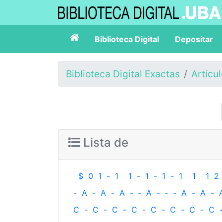
Biblioteca Digital
Depositar
Biblioteca Digital Exactas
Artícu
Lista de
$
0
1
-
1
1
-
1
-
1
-
1
1
1
2
-
A
-
A
-
A
-
‐
A
-
‐
-
A
-
A
-
C
-
C
-
C
-
C
-
C
-
C
-
C
-
C