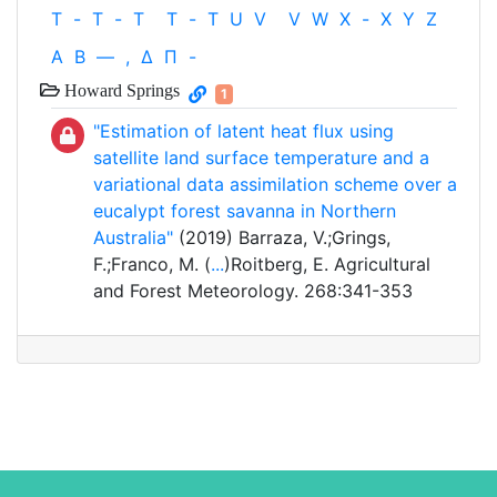
T
-
T
-
T
T
-
T
U
V
V
W
X
-
X
Y
Z
Α
Β
—
,
Δ
Π
-
Howard Springs
1
"Estimation of latent heat flux using
satellite land surface temperature and a
variational data assimilation scheme over a
eucalypt forest savanna in Northern
Australia"
(2019) Barraza, V.;Grings,
F.;Franco, M. (
...
)Roitberg, E. Agricultural
and Forest Meteorology. 268:341-353