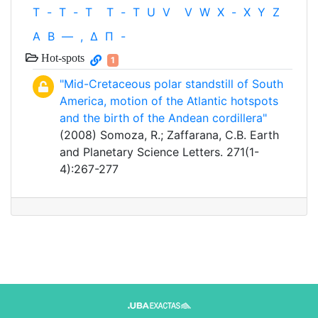
T
-
T
-
T
T
-
T
U
V
V
W
X
-
X
Y
Z
Α
Β
—
,
Δ
Π
-
Hot-spots
1
"Mid-Cretaceous polar standstill of South
America, motion of the Atlantic hotspots
and the birth of the Andean cordillera"
(2008) Somoza, R.; Zaffarana, C.B. Earth
and Planetary Science Letters. 271(1-
4):267-277