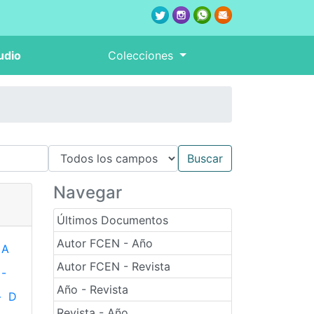
udio
Colecciones
Navegar
Últimos Documentos
Autor FCEN - Año
A
Autor FCEN - Revista
-
Año - Revista
-
D
Revista - Año