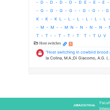
-
D
-
D
-
D
-
D
-
D
E
-
E
-
E
-
-
G
-
G
-
G
-
G
-
‐
G
-
G
-
‐
G
K
-
K
-
K
L
-
L
-
L
-
L
-
L
-
L
-
-
M
-
M
-
‐
M
N
-
N
-
N
-
N
-
T
-
T
‐
-
T
-
T
-
T
T
-
T
U
V
Host switches
1
"Host switching in cowbird brood 
la Colina, M.A.;Di Giacomo, A.G. (
..
Facul
Inten