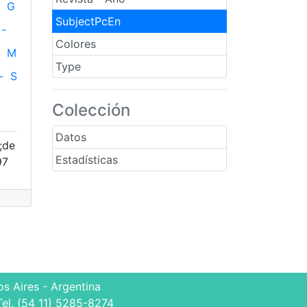
G
SubjectPcEn
-
Colores
M
Type
-
S
Colección
Datos
;de
Estadísticas
97
s Aires - Argentina
Tel. (54 11) 5285-8274