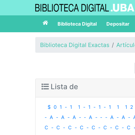
Biblioteca Digital
Depositar
Biblioteca Digital Exactas
Artícu
Lista de
$
0
1
-
1
1
-
1
-
1
-
1
1
1
2
-
A
-
A
-
A
-
‐
A
-
‐
-
A
-
A
-
C
-
C
-
C
-
C
-
C
-
C
-
C
-
C