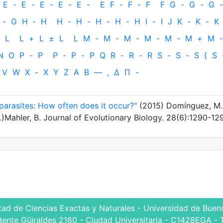
E
-
E
-
E
-
E
-
E
-
E
F
-
F
-
F
F
G
-
G
-
G
-
-
G
H
‐
H
H
-
H
-
H
-
H
-
H
I
-
I
J
K
-
K
-
K
L
L
+
L
±
L
L
M
-
M
-
M
-
M
-
M
-
M
+
M
-
N
O
P
-
P
P
-
P
-
P
Q
R
-
R
-
R
S
-
S
-
S
{
S
V
W
X
-
X
Y
Z
Α
Β
—
,
Δ
Π
-
parasites: How often does it occur?"
(2015) Domínguez, M.
.
)Mahler, B. Journal of Evolutionary Biology. 28(6):1290-12
tad de Ciencias Exactas y Naturales - Universidad de Bueno
dente Güiraldes 2160 - Ciudad Universitaria - C1428EGA - 