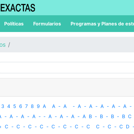
Políticas
Formularios
Programas y Planes de est
los
3
4
5
6
7
8
9
A
A
-
A
-
A
-
A
-
A
-
A
-
A
-
A
-
A
-
A
-
A
-
‐
A
-
A
-
A
-
A
B
-
B
-
B
-
B
C
+
C
-
C
-
C
-
C
-
C
-
C
-
C
-
C
C
-
C
-
C
D