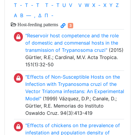
T
-
T
-
T
T
-
T
U
V
V
W
X
-
X
Y
Z
Α
Β
—
,
Δ
Π
-
Host-feeding patterns
3
"Reservoir host competence and the role
of domestic and commensal hosts in the
transmission of Trypanosoma cruzi"
(2015)
Gürtler, R.E.; Cardinal, M.V. Acta Tropica.
151(1):32-50
"Effects of Non-Susceptible Hosts on the
Infection with Trypanosoma cruzi of the
Vector Triatoma infestans: An Experimental
Model"
(1999) Vázquez, D.P.; Canale, D.;
Gürtler, R.E. Memorias do Instituto
Oswaldo Cruz. 94(3):413-419
"Effects of chickens on the prevalence of
infestation and population density of