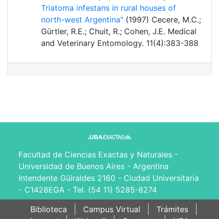
Triatoma infestans in rural houses of
north-west Argentina"
(1997) Cecere, M.C.;
Gürtler, R.E.; Chuit, R.; Cohen, J.E. Medical
and Veterinary Entomology. 11(4):383-388
Facultad de Ciencias Exactas y Naturales -
Universidad de Buenos Aires - Argentina
Intendente Güiraldes 2160 - Ciudad Universitaria
- C1428EGA - Tel. (54 11) 5285-8274
Biblioteca
Campus Virtual
Trámites