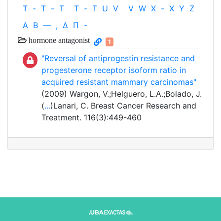
T
-
T
-
T
T
-
T
U
V
V
W
X
-
X
Y
Z
Α
Β
—
,
Δ
Π
-
hormone antagonist
1
"Reversal of antiprogestin resistance and
progesterone receptor isoform ratio in
acquired resistant mammary carcinomas"
(2009) Wargon, V.;Helguero, L.A.;Bolado, J.
(
...
)Lanari, C. Breast Cancer Research and
Treatment. 116(3):449-460