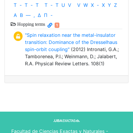
T
-
T
-
T
T
-
T
U
V
V
W
X
-
X
Y
Z
Α
Β
—
,
Δ
Π
-
Hopping terms
1
"Spin relaxation near the metal-insulator
transition: Dominance of the Dresselhaus
spin-orbit coupling"
(2012) Intronati, G.A.;
Tamborenea, P.I.; Weinmann, D.; Jalabert,
R.A. Physical Review Letters. 108(1)
Facultad de Ciencias Exactas y Naturales -