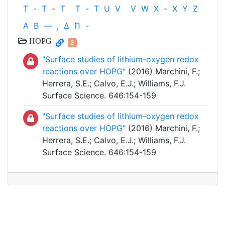
T
-
T
-
T
T
-
T
U
V
V
W
X
-
X
Y
Z
Α
Β
—
,
Δ
Π
-
HOPG
2
"Surface studies of lithium-oxygen redox
reactions over HOPG"
(2016) Marchini, F.;
Herrera, S.E.; Calvo, E.J.; Williams, F.J.
Surface Science. 646:154-159
"Surface studies of lithium-oxygen redox
reactions over HOPG"
(2016) Marchini, F.;
Herrera, S.E.; Calvo, E.J.; Williams, F.J.
Surface Science. 646:154-159