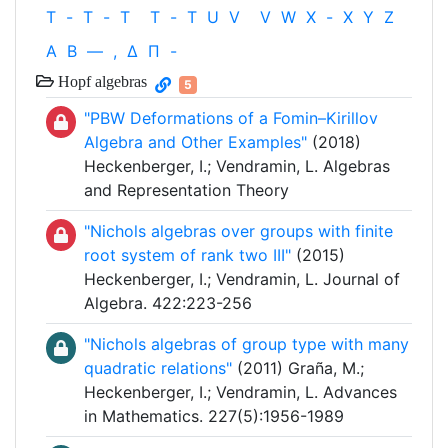
T
-
T
-
T
T
-
T
U
V
V
W
X
-
X
Y
Z
Α
Β
—
,
Δ
Π
-
Hopf algebras
5
"PBW Deformations of a Fomin–Kirillov
Algebra and Other Examples"
(2018)
Heckenberger, I.; Vendramin, L. Algebras
and Representation Theory
"Nichols algebras over groups with finite
root system of rank two III"
(2015)
Heckenberger, I.; Vendramin, L. Journal of
Algebra. 422:223-256
"Nichols algebras of group type with many
quadratic relations"
(2011) Graña, M.;
Heckenberger, I.; Vendramin, L. Advances
in Mathematics. 227(5):1956-1989