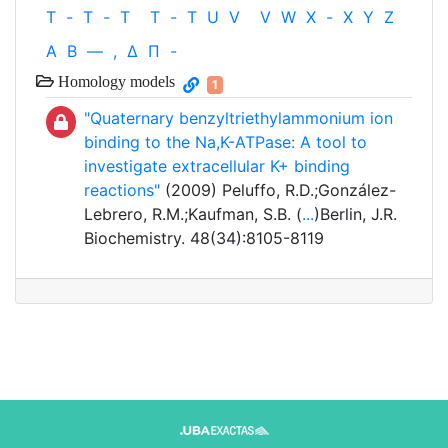
T
-
T
-
T
T
-
T
U
V
V
W
X
-
X
Y
Z
Α
Β
—
,
Δ
Π
-
Homology models
1
"Quaternary benzyltriethylammonium ion
binding to the Na,K-ATPase: A tool to
investigate extracellular K+ binding
reactions"
(2009) Peluffo, R.D.;González-
Lebrero, R.M.;Kaufman, S.B. (
...
)Berlin, J.R.
Biochemistry. 48(34):8105-8119