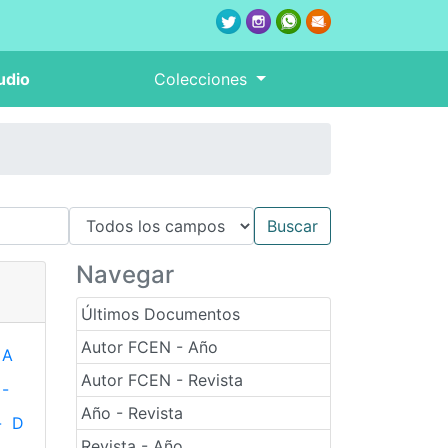
udio
Colecciones
Navegar
Últimos Documentos
Autor FCEN - Año
A
Autor FCEN - Revista
-
Año - Revista
-
D
Revista - Año