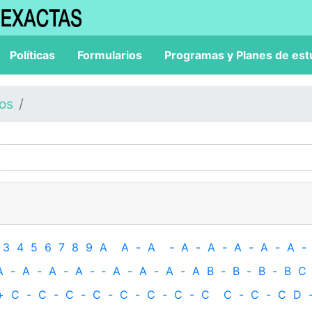
Políticas
Formularios
Programas y Planes de est
los
3
4
5
6
7
8
9
A
A
-
A
-
A
-
A
-
A
-
A
-
A
-
A
-
A
-
A
-
A
-
‐
A
-
A
-
A
-
A
B
-
B
-
B
-
B
C
+
C
-
C
-
C
-
C
-
C
-
C
-
C
-
C
C
-
C
-
C
D