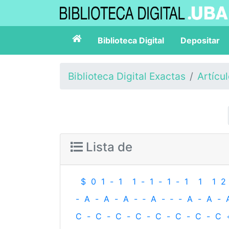
Biblioteca Digital
Depositar
Biblioteca Digital Exactas
Artícu
Lista de
$
0
1
-
1
1
-
1
-
1
-
1
1
1
2
-
A
-
A
-
A
-
‐
A
-
‐
-
A
-
A
-
C
-
C
-
C
-
C
-
C
-
C
-
C
-
C