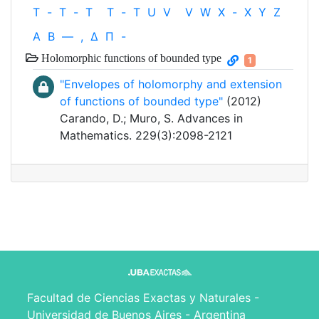
T
-
T
-
T
T
-
T
U
V
V
W
X
-
X
Y
Z
Α
Β
—
,
Δ
Π
-
Holomorphic functions of bounded type
1
"Envelopes of holomorphy and extension
of functions of bounded type"
(2012)
Carando, D.; Muro, S. Advances in
Mathematics. 229(3):2098-2121
Facultad de Ciencias Exactas y Naturales -
Universidad de Buenos Aires - Argentina