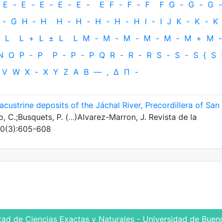
E
-
E
-
E
-
E
-
E
-
E
F
-
F
-
F
F
G
-
G
-
G
-
-
G
H
‐
H
H
-
H
-
H
-
H
-
H
I
-
I
J
K
-
K
-
K
L
L
+
L
±
L
L
M
-
M
-
M
-
M
-
M
-
M
+
M
-
N
O
P
-
P
P
-
P
-
P
Q
R
-
R
-
R
S
-
S
-
S
{
S
V
W
X
-
X
Y
Z
Α
Β
—
,
Δ
Π
-
acustrine deposits of the Jáchal River, Precordillera of San
 C.;Busquets, P. (
...
)Alvarez-Marron, J. Revista de la
60(3):605-608
tad de Ciencias Exactas y Naturales - Universidad de Bueno