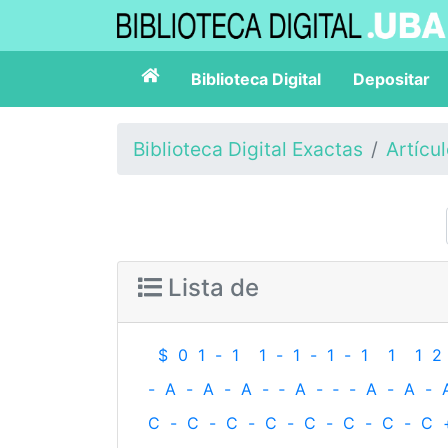
Biblioteca Digital
Depositar
Biblioteca Digital Exactas
Artícu
Lista de
$
0
1
-
1
1
-
1
-
1
-
1
1
1
2
-
A
-
A
-
A
-
‐
A
-
‐
-
A
-
A
-
C
-
C
-
C
-
C
-
C
-
C
-
C
-
C