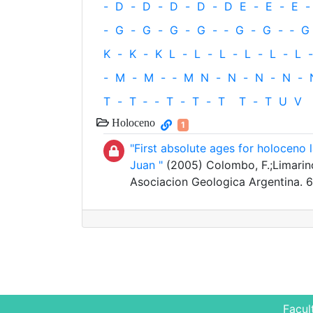
-
D
-
D
-
D
-
D
-
D
E
-
E
-
E
-
-
G
-
G
-
G
-
G
-
‐
G
-
G
-
‐
G
K
-
K
-
K
L
-
L
-
L
-
L
-
L
-
L
-
-
M
-
M
-
‐
M
N
-
N
-
N
-
N
-
T
-
T
‐
-
T
-
T
-
T
T
-
T
U
V
Holoceno
1
"First absolute ages for holoceno l
Juan "
(2005) Colombo, F.;Limarino,
Asociacion Geologica Argentina. 
Facul