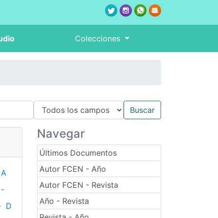
udio
Colecciones
Navegar
Últimos Documentos
Autor FCEN - Año
A
Autor FCEN - Revista
-
Año - Revista
-
D
Revista - Año