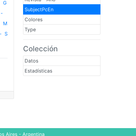
G
SubjectPcEn
-
Colores
M
Type
-
S
Colección
Datos
Estadísticas
s Aires - Argentina