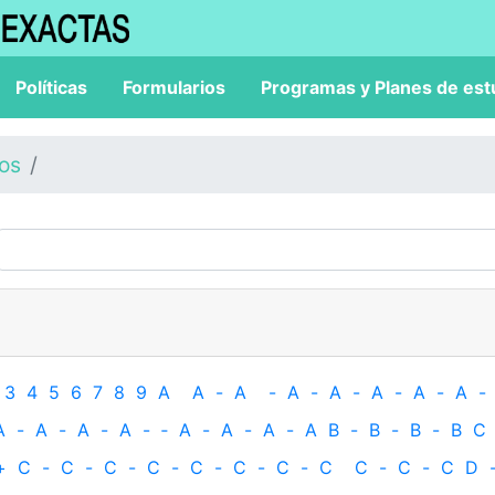
Políticas
Formularios
Programas y Planes de est
los
3
4
5
6
7
8
9
A
A
-
A
-
A
-
A
-
A
-
A
-
A
-
A
-
A
-
A
-
A
-
‐
A
-
A
-
A
-
A
B
-
B
-
B
-
B
C
+
C
-
C
-
C
-
C
-
C
-
C
-
C
-
C
C
-
C
-
C
D