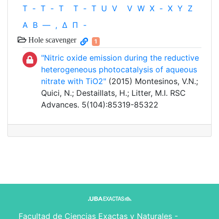
T
-
T
-
T
T
-
T
U
V
V
W
X
-
X
Y
Z
Α
Β
—
,
Δ
Π
-
Hole scavenger
1
"Nitric oxide emission during the reductive
heterogeneous photocatalysis of aqueous
nitrate with TiO2"
(2015) Montesinos, V.N.;
Quici, N.; Destaillats, H.; Litter, M.I. RSC
Advances. 5(104):85319-85322
Facultad de Ciencias Exactas y Naturales -