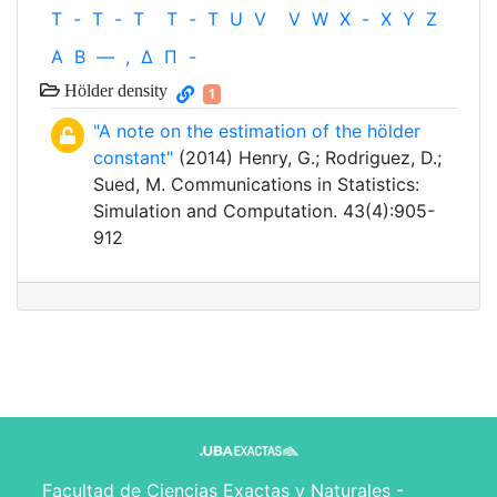
T
-
T
-
T
T
-
T
U
V
V
W
X
-
X
Y
Z
Α
Β
—
,
Δ
Π
-
Hölder density
1
"A note on the estimation of the hölder
constant"
(2014) Henry, G.; Rodriguez, D.;
Sued, M. Communications in Statistics:
Simulation and Computation. 43(4):905-
912
Facultad de Ciencias Exactas y Naturales -