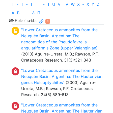
T
-
T
-
T
T
-
T
U
V
V
W
X
-
X
Y
Z
Α
Β
—
,
Δ
Π
-
Holcodiscidae
4
"Lower Cretaceous ammonites from the
Neuquén Basin, Argentina: The
neocomitids of the Pseudofavrella
angulatiformis Zone (upper Valanginian)"
(2010) Aguirre-Urreta, M.B.; Rawson, P.F.
Cretaceous Research. 31(3):321-343
"Lower Cretaceous ammonites from the
Neuquén Basin, Argentina: The Hauterivian
genus Holcoptychites"
(2003) Aguirre-
Urreta, M.B.; Rawson, P.F. Cretaceous
Research. 24(5):589-613
"Lower Cretaceous ammonites from the
Neuquén Basin, Argentina: The Hauterivian