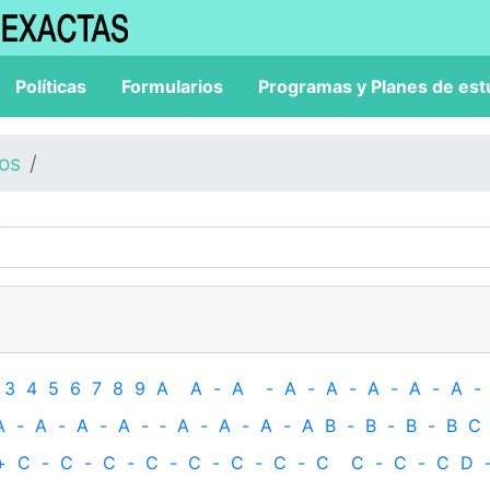
Políticas
Formularios
Programas y Planes de est
los
3
4
5
6
7
8
9
A
A
-
A
-
A
-
A
-
A
-
A
-
A
-
A
-
A
-
A
-
A
-
‐
A
-
A
-
A
-
A
B
-
B
-
B
-
B
C
+
C
-
C
-
C
-
C
-
C
-
C
-
C
-
C
C
-
C
-
C
D