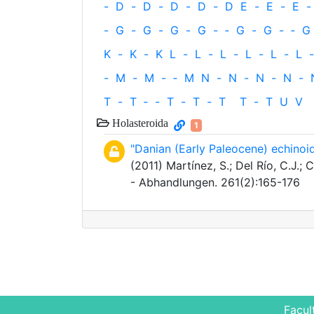
-
D
-
D
-
D
-
D
-
D
E
-
E
-
E
-
-
G
-
G
-
G
-
G
-
‐
G
-
G
-
‐
G
K
-
K
-
K
L
-
L
-
L
-
L
-
L
-
L
-
-
M
-
M
-
‐
M
N
-
N
-
N
-
N
-
T
-
T
‐
-
T
-
T
-
T
T
-
T
U
V
Holasteroida
1
"Danian (Early Paleocene) echinoi
(2011) Martínez, S.; Del Río, C.J.
- Abhandlungen. 261(2):165-176
Facul