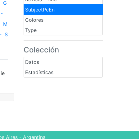
G
SubjectPcEn
-
Colores
M
Type
-
S
Colección
Datos
Estadísticas
ie
s Aires - Argentina