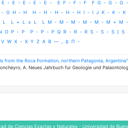
E
-
E
-
E
-
E
-
E
-
E
F
-
F
-
F
F
G
-
G
-
G
-
-
G
H
‐
H
H
-
H
-
H
-
H
-
H
I
-
I
J
K
-
K
-
K
L
L
+
L
±
L
L
M
-
M
-
M
-
M
-
M
-
M
+
M
-
N
O
P
-
P
P
-
P
-
P
Q
R
-
R
-
R
S
-
S
-
S
{
S
V
W
X
-
X
Y
Z
Α
Β
—
,
Δ
Π
-
ds from the Roca Formation, northern Patagonia, Argentina"
; Concheyro, A. Neues Jahrbuch fur Geologie und Palaontolog
tad de Ciencias Exactas y Naturales - Universidad de Bueno