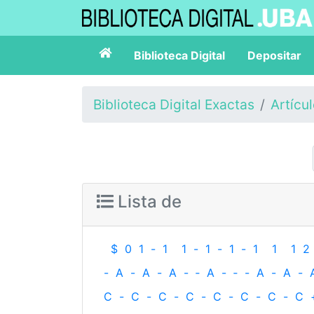
Biblioteca Digital
Depositar
Biblioteca Digital Exactas
Artícu
Lista de
$
0
1
-
1
1
-
1
-
1
-
1
1
1
2
-
A
-
A
-
A
-
‐
A
-
‐
-
A
-
A
-
C
-
C
-
C
-
C
-
C
-
C
-
C
-
C