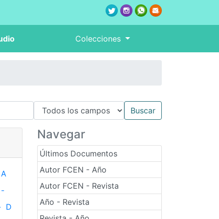
udio
Colecciones
Navegar
Últimos Documentos
Autor FCEN - Año
A
Autor FCEN - Revista
-
Año - Revista
-
D
Revista - Año