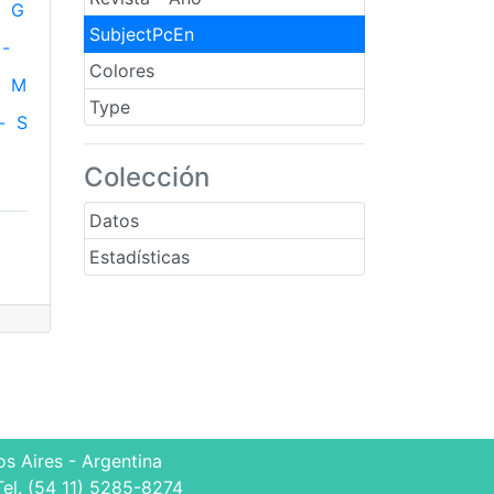
G
SubjectPcEn
-
Colores
M
Type
-
S
Colección
Datos
Estadísticas
s Aires - Argentina
Tel. (54 11) 5285-8274