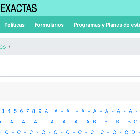
Políticas
Formularios
Programas y Planes de est
los
3
4
5
6
7
8
9
A
A
-
A
-
A
-
A
-
A
-
A
-
A
-
A
-
A
-
A
-
A
-
‐
A
-
A
-
A
-
A
B
-
B
-
B
-
B
C
+
C
-
C
-
C
-
C
-
C
-
C
-
C
-
C
C
-
C
-
C
D