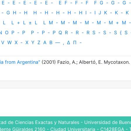
E
-
E
-
E
-
E
-
E
-
E
F
-
F
-
F
F
G
-
G
-
G
-
-
G
H
‐
H
H
-
H
-
H
-
H
-
H
I
-
I
J
K
-
K
-
K
L
L
+
L
±
L
L
M
-
M
-
M
-
M
-
M
-
M
+
M
-
N
O
P
-
P
P
-
P
-
P
Q
R
-
R
-
R
S
-
S
-
S
{
S
V
W
X
-
X
Y
Z
Α
Β
—
,
Δ
Π
-
a from Argentina"
(2001) Fazio, A.; Albertó, E. Mycotaxon.
tad de Ciencias Exactas y Naturales - Universidad de Bueno
dente Güiraldes 2160 - Ciudad Universitaria - C1428EGA - 