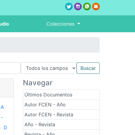
udio
Colecciones
Navegar
Últimos Documentos
Autor FCEN - Año
A
Autor FCEN - Revista
-
Año - Revista
-
D
Revista - Año