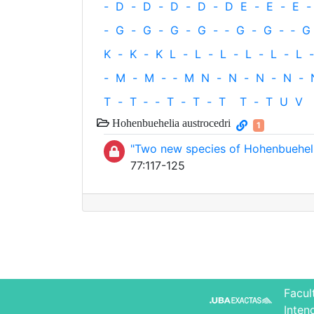
-
D
-
D
-
D
-
D
-
D
E
-
E
-
E
-
-
G
-
G
-
G
-
G
-
‐
G
-
G
-
‐
G
K
-
K
-
K
L
-
L
-
L
-
L
-
L
-
L
-
-
M
-
M
-
‐
M
N
-
N
-
N
-
N
-
T
-
T
‐
-
T
-
T
-
T
T
-
T
U
V
Hohenbuehelia austrocedri
1
"Two new species of Hohenbueheli
77:117-125
Facul
Inten