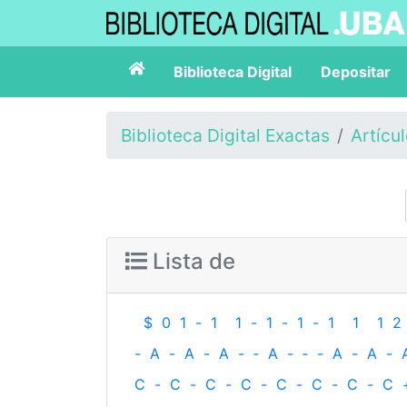
Biblioteca Digital
Depositar
Biblioteca Digital Exactas
Artícu
Lista de
$
0
1
-
1
1
-
1
-
1
-
1
1
1
2
-
A
-
A
-
A
-
‐
A
-
‐
-
A
-
A
-
C
-
C
-
C
-
C
-
C
-
C
-
C
-
C