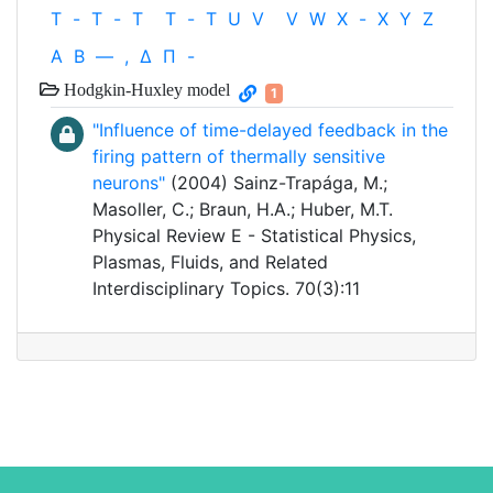
T
-
T
-
T
T
-
T
U
V
V
W
X
-
X
Y
Z
Α
Β
—
,
Δ
Π
-
Hodgkin-Huxley model
1
"Influence of time-delayed feedback in the
firing pattern of thermally sensitive
neurons"
(2004) Sainz-Trapága, M.;
Masoller, C.; Braun, H.A.; Huber, M.T.
Physical Review E - Statistical Physics,
Plasmas, Fluids, and Related
Interdisciplinary Topics. 70(3):11