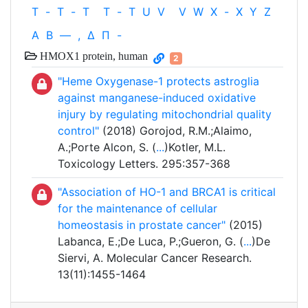
T
-
T
-
T
T
-
T
U
V
V
W
X
-
X
Y
Z
Α
Β
—
,
Δ
Π
-
HMOX1 protein, human
2
"Heme Oxygenase-1 protects astroglia
against manganese-induced oxidative
injury by regulating mitochondrial quality
control"
(2018) Gorojod, R.M.;Alaimo,
A.;Porte Alcon, S. (
...
)Kotler, M.L.
Toxicology Letters. 295:357-368
"Association of HO-1 and BRCA1 is critical
for the maintenance of cellular
homeostasis in prostate cancer"
(2015)
Labanca, E.;De Luca, P.;Gueron, G. (
...
)De
Siervi, A. Molecular Cancer Research.
13(11):1455-1464