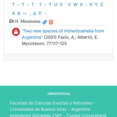
T
-
T
-
T
T
-
T
U
V
V
W
X
-
X
Y
Z
Α
Β
—
,
Δ
Π
-
H. Minutissima
1
"Two new species of Hohenbuehelia from
Argentina"
(2001) Fazio, A.; Albertó, E.
Mycotaxon. 77:117-125
Facultad de Ciencias Exactas y Naturales -
Universidad de Buenos Aires - Argentina
Intendente Güiraldes 2160 - Ciudad Universitaria