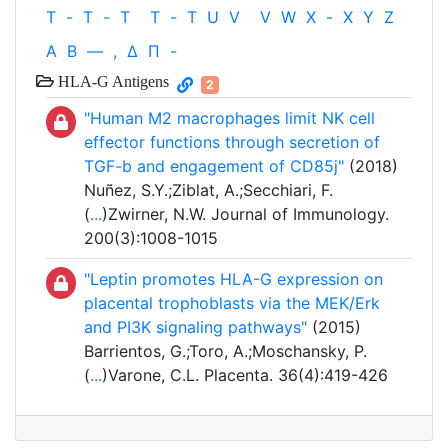
T
-
T
-
T
T
-
T
U
V
V
W
X
-
X
Y
Z
Α
Β
—
,
Δ
Π
-
HLA-G Antigens
2
"Human M2 macrophages limit NK cell
effector functions through secretion of
TGF-b and engagement of CD85j"
(2018)
Nuñez, S.Y.;Ziblat, A.;Secchiari, F.
(
...
)Zwirner, N.W. Journal of Immunology.
200(3):1008-1015
"Leptin promotes HLA-G expression on
placental trophoblasts via the MEK/Erk
and PI3K signaling pathways"
(2015)
Barrientos, G.;Toro, A.;Moschansky, P.
(
...
)Varone, C.L. Placenta. 36(4):419-426