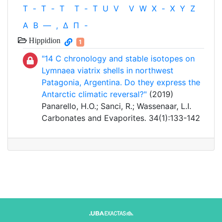
T
-
T
-
T
T
-
T
U
V
V
W
X
-
X
Y
Z
Α
Β
—
,
Δ
Π
-
Hippidion
1
"14 C chronology and stable isotopes on
Lymnaea viatrix shells in northwest
Patagonia, Argentina. Do they express the
Antarctic climatic reversal?"
(2019)
Panarello, H.O.; Sanci, R.; Wassenaar, L.I.
Carbonates and Evaporites. 34(1):133-142