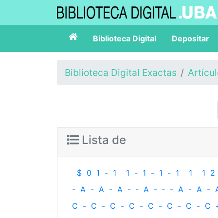
Biblioteca Digital
Depositar
Biblioteca Digital Exactas
Artícu
Lista de
$
0
1
-
1
1
-
1
-
1
-
1
1
1
2
-
A
-
A
-
A
-
‐
A
-
‐
-
A
-
A
-
C
-
C
-
C
-
C
-
C
-
C
-
C
-
C