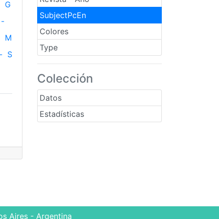
G
SubjectPcEn
-
Colores
M
Type
-
S
Colección
Datos
Estadísticas
s Aires - Argentina