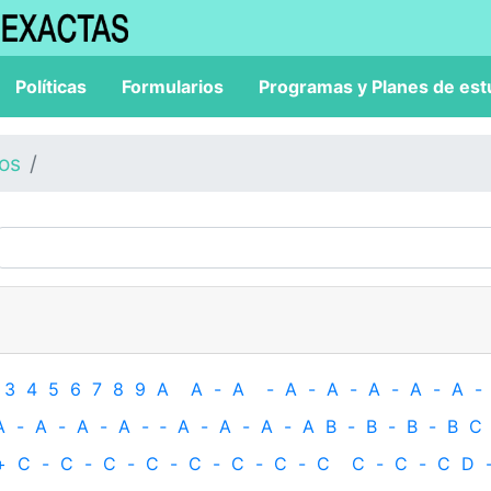
Políticas
Formularios
Programas y Planes de est
los
3
4
5
6
7
8
9
A
A
-
A
-
A
-
A
-
A
-
A
-
A
-
A
-
A
-
A
-
A
-
‐
A
-
A
-
A
-
A
B
-
B
-
B
-
B
C
+
C
-
C
-
C
-
C
-
C
-
C
-
C
-
C
C
-
C
-
C
D