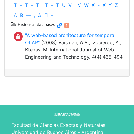
T
-
T
-
T
T
-
T
U
V
V
W
X
-
X
Y
Z
Α
Β
—
,
Δ
Π
-
Historical databases
1
"A web-based architecture for temporal
OLAP"
(2008) Vaisman, A.A.; Izquierdo, A.;
Ktenas, M. International Journal of Web
Engineering and Technology. 4(4):465-494
Facultad de Ciencias Exactas y Naturales -
Universidad de Buenos Aires - Argentina