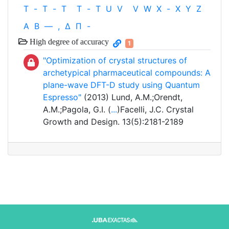
T
-
T
-
T
T
-
T
U
V
V
W
X
-
X
Y
Z
Α
Β
—
,
Δ
Π
-
High degree of accuracy
1
"Optimization of crystal structures of
archetypical pharmaceutical compounds: A
plane-wave DFT-D study using Quantum
Espresso"
(2013) Lund, A.M.;Orendt,
A.M.;Pagola, G.I. (
...
)Facelli, J.C. Crystal
Growth and Design. 13(5):2181-2189