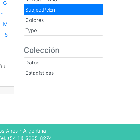
G
SubjectPcEn
-
Colores
M
Type
-
S
Colección
Datos
ru,
Estadísticas
s Aires - Argentina
Tel. (54 11) 5285-8274