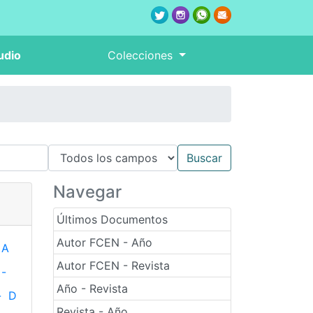
udio
Colecciones
Navegar
Últimos Documentos
Autor FCEN - Año
A
Autor FCEN - Revista
-
Año - Revista
-
D
Revista - Año