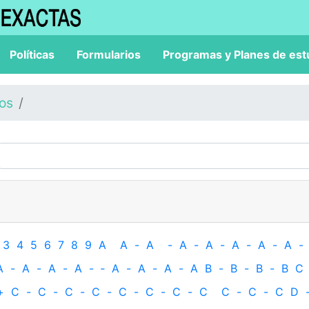
Políticas
Formularios
Programas y Planes de est
los
3
4
5
6
7
8
9
A
A
-
A
-
A
-
A
-
A
-
A
-
A
-
A
-
A
-
A
-
A
-
‐
A
-
A
-
A
-
A
B
-
B
-
B
-
B
C
+
C
-
C
-
C
-
C
-
C
-
C
-
C
-
C
C
-
C
-
C
D