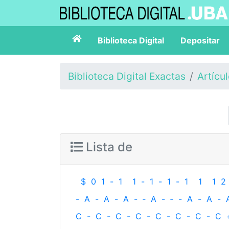
Biblioteca Digital
Depositar
Biblioteca Digital Exactas
Artícu
Lista de
$
0
1
-
1
1
-
1
-
1
-
1
1
1
2
-
A
-
A
-
A
-
‐
A
-
‐
-
A
-
A
-
C
-
C
-
C
-
C
-
C
-
C
-
C
-
C