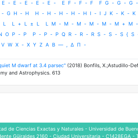
E
-
E
-
E
-
E
-
E
-
E
F
-
F
-
F
F
G
-
G
-
G
-
-
G
H
‐
H
H
-
H
-
H
-
H
-
H
I
-
I
J
K
-
K
-
K
L
L
+
L
±
L
L
M
-
M
-
M
-
M
-
M
-
M
+
M
-
N
O
P
-
P
P
-
P
-
P
Q
R
-
R
-
R
S
-
S
-
S
{
S
V
W
X
-
X
Y
Z
Α
Β
—
,
Δ
Π
-
uiet M dwarf at 3.4 parsec"
(2018) Bonfils, X.;Astudillo-Def
omy and Astrophysics. 613
tad de Ciencias Exactas y Naturales - Universidad de Bueno
dente Güiraldes 2160 - Ciudad Universitaria - C1428EGA - 