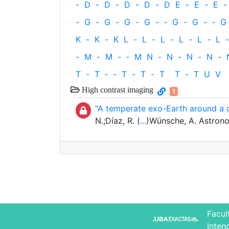
-
D
-
D
-
D
-
D
-
D
E
-
E
-
E
-
-
G
-
G
-
G
-
G
-
‐
G
-
G
-
‐
G
K
-
K
-
K
L
-
L
-
L
-
L
-
L
-
L
-
-
M
-
M
-
‐
M
N
-
N
-
N
-
N
-
T
-
T
‐
-
T
-
T
-
T
T
-
T
U
V
High contrast imaging
1
"A temperate exo-Earth around a q
N.;Díaz, R. (
...
)Wünsche, A. Astron
Facul
Inten