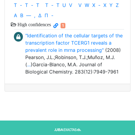
T
-
T
-
T
T
-
T
U
V
V
W
X
-
X
Y
Z
Α
Β
—
,
Δ
Π
-
High confidences
1
"Identification of the cellular targets of the
transcription factor TCERG1 reveals a
prevalent role in mrna processing"
(2008)
Pearson, J.L.;Robinson, T.J.;Muñoz, M.J.
(
...
)Garcia-Blanco, M.A. Journal of
Biological Chemistry. 283(12):7949-7961