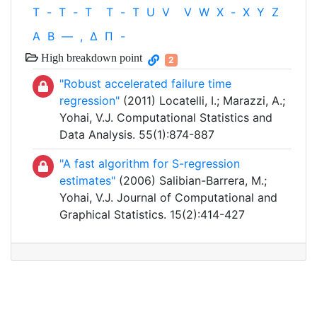
T
-
T
-
T
T
-
T
U
V
V
W
X
-
X
Y
Z
Α
Β
—
,
Δ
Π
-
High breakdown point
2
"Robust accelerated failure time
regression"
(2011) Locatelli, I.; Marazzi, A.;
Yohai, V.J. Computational Statistics and
Data Analysis. 55(1):874-887
"A fast algorithm for S-regression
estimates"
(2006) Salibian-Barrera, M.;
Yohai, V.J. Journal of Computational and
Graphical Statistics. 15(2):414-427