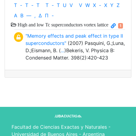
T
-
T
-
T
T
-
T
U
V
V
W
X
-
X
Y
Z
Α
Β
—
,
Δ
Π
-
High and low Tc superconductors vortex lattice
1
"Memory effects and peak effect in type II
superconductors"
(2007) Pasquini, G.;Luna,
D.;Eismann, B. (
...
)Bekeris, V. Physica B:
Condensed Matter. 398(2):420-423
Facultad de Ciencias Exactas y Naturales -
Universidad de Buenos Aires - Argentina