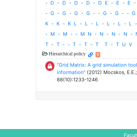
-
D
-
D
-
D
-
D
-
D
E
-
E
-
E
-
-
G
-
G
-
G
-
G
-
‐
G
-
G
-
‐
G
K
-
K
-
K
L
-
L
-
L
-
L
-
L
-
L
-
-
M
-
M
-
‐
M
N
-
N
-
N
-
N
-
T
-
T
‐
-
T
-
T
-
T
T
-
T
U
V
Hierarchical policy
1
"Grid Matrix: A grid simulation to
information"
(2012) Mocskos, E.E.; 
88(10):1233-1246
Facul