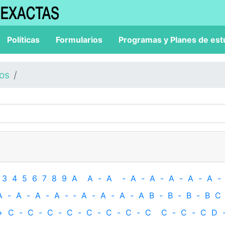
Políticas
Formularios
Programas y Planes de est
los
3
4
5
6
7
8
9
A
A
-
A
-
A
-
A
-
A
-
A
-
A
-
A
-
A
-
A
-
A
-
‐
A
-
A
-
A
-
A
B
-
B
-
B
-
B
C
+
C
-
C
-
C
-
C
-
C
-
C
-
C
-
C
C
-
C
-
C
D