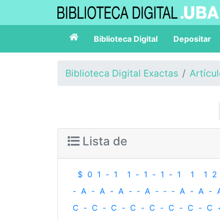
Biblioteca Digital
Depositar
Biblioteca Digital Exactas
Artícu
Lista de
$
0
1
-
1
1
-
1
-
1
-
1
1
1
2
-
A
-
A
-
A
-
‐
A
-
‐
-
A
-
A
-
C
-
C
-
C
-
C
-
C
-
C
-
C
-
C