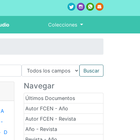
udio
Colecciones
Navegar
Últimos Documentos
Autor FCEN - Año
A
Autor FCEN - Revista
-
Año - Revista
-
D
Revista - Año