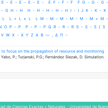
E
-
E
-
E
-
E
-
E
-
E
F
-
F
-
F
F
G
-
G
-
G
-
-
G
H
‐
H
H
-
H
-
H
-
H
-
H
I
-
I
J
K
-
K
-
K
L
L
+
L
±
L
L
M
-
M
-
M
-
M
-
M
-
M
+
M
-
N
O
P
-
P
P
-
P
-
P
Q
R
-
R
-
R
S
-
S
-
S
{
S
V
W
X
-
X
Y
Z
Α
Β
—
,
Δ
Π
-
ol to focus on the propagation of resource and monitoring
Yabo, P.; Turjanski, P.G.; Fernández Slezak, D. Simulation.
tad de Ciencias Exactas y Naturales - Universidad de Bueno