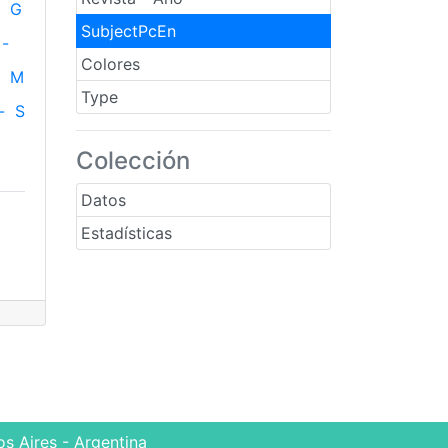
G
SubjectPcEn
-
Colores
M
Type
-
S
Colección
Datos
Estadísticas
s Aires - Argentina