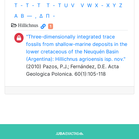
T
-
T
-
T
T
-
T
U
V
V
W
X
-
X
Y
Z
Α
Β
—
,
Δ
Π
-
Hillichnus
1
"Three-dimensionally integrated trace
fossils from shallow-marine deposits in the
lower cretaceous of the Neuquén Basin
(Argentina): Hillichnus agrioensis isp. nov."
(2010) Pazos, P.J.; Fernández, D.E. Acta
Geologica Polonica. 60(1):105-118