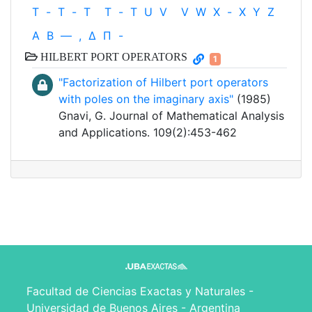
T
-
T
-
T
T
-
T
U
V
V
W
X
-
X
Y
Z
Α
Β
—
,
Δ
Π
-
HILBERT PORT OPERATORS
1
"Factorization of Hilbert port operators
with poles on the imaginary axis"
(1985)
Gnavi, G. Journal of Mathematical Analysis
and Applications. 109(2):453-462
Facultad de Ciencias Exactas y Naturales -
Universidad de Buenos Aires - Argentina