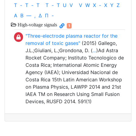
T
-
T
-
T
T
-
T
U
V
V
W
X
-
X
Y
Z
Α
Β
—
,
Δ
Π
-
High-voltage signals
1
"Three-electrode plasma reactor for the
removal of toxic gases"
(2015) Gallego,
J.L.;Giuliani, L.;Grondona, D. (
...
)Ad Astra
Rocket Company; Instituto Tecnologico de
Costa Rica; International Atomic Energy
Agency (IAEA); Universidad Nacional de
Costa Rica 15th Latin American Workshop
on Plasma Physics, LAWPP 2014 and 21st
IAEA TM on Research Using Small Fusion
Devices, RUSFD 2014. 591(1)