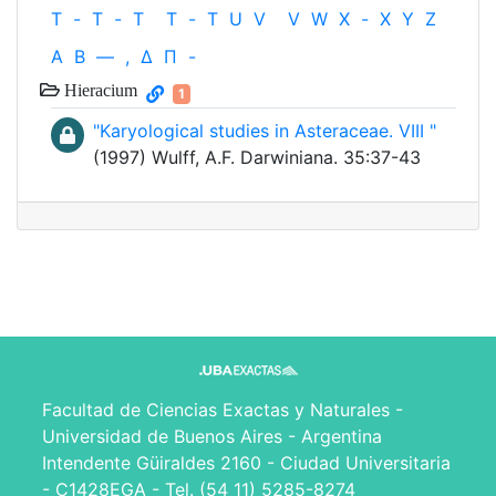
T
-
T
-
T
T
-
T
U
V
V
W
X
-
X
Y
Z
Α
Β
—
,
Δ
Π
-
Hieracium
1
"Karyological studies in Asteraceae. VIII "
(1997) Wulff, A.F. Darwiniana. 35:37-43
Facultad de Ciencias Exactas y Naturales -
Universidad de Buenos Aires - Argentina
Intendente Güiraldes 2160 - Ciudad Universitaria
- C1428EGA - Tel. (54 11) 5285-8274