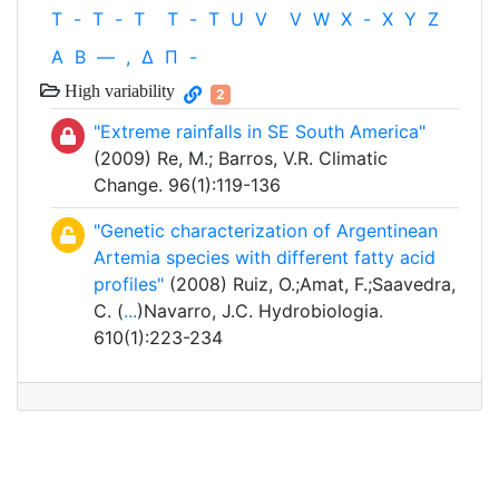
T
-
T
-
T
T
-
T
U
V
V
W
X
-
X
Y
Z
Α
Β
—
,
Δ
Π
-
High variability
2
"Extreme rainfalls in SE South America"
(2009) Re, M.; Barros, V.R. Climatic
Change. 96(1):119-136
"Genetic characterization of Argentinean
Artemia species with different fatty acid
profiles"
(2008) Ruiz, O.;Amat, F.;Saavedra,
C. (
...
)Navarro, J.C. Hydrobiologia.
610(1):223-234