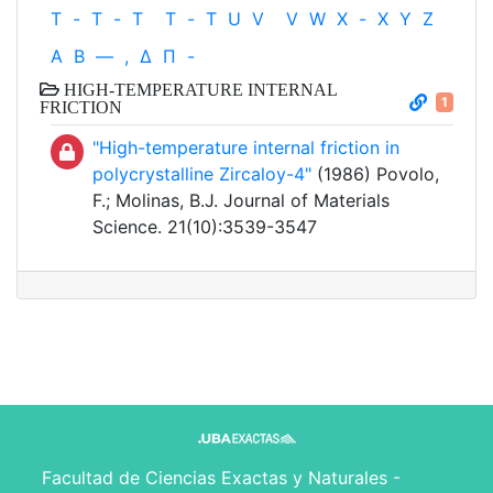
T
-
T
-
T
T
-
T
U
V
V
W
X
-
X
Y
Z
Α
Β
—
,
Δ
Π
-
HIGH-TEMPERATURE INTERNAL
1
FRICTION
"High-temperature internal friction in
polycrystalline Zircaloy-4"
(1986) Povolo,
F.; Molinas, B.J. Journal of Materials
Science. 21(10):3539-3547
Facultad de Ciencias Exactas y Naturales -